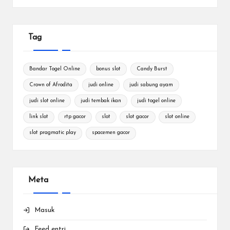
Tag
Bandar Togel Online
bonus slot
Candy Burst
Crown of Afrodita
judi online
judi sabung ayam
judi slot online
judi tembak ikan
judi togel online
link slot
rtp gacor
slot
slot gacor
slot online
slot pragmatic play
spacemen gacor
Meta
Masuk
Feed entri