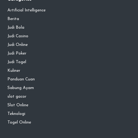
Artificial Intelligence
Berita
Judi Bola
Judi Casino
Judi Online
Judi Poker
Judi Togel
Kuliner
Panduan Cuan
Sabung Ayam
slot gacor
Slot Online
Teknologi
Togel Online