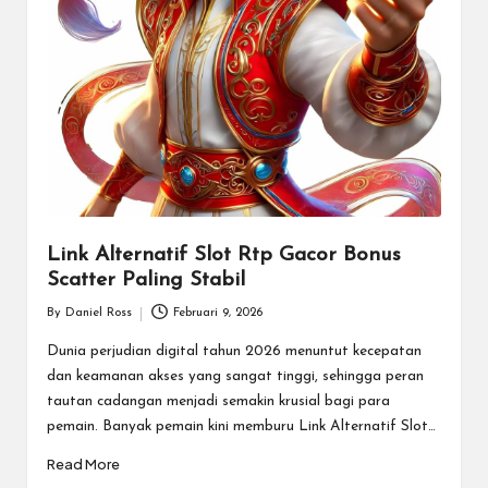
Link Alternatif Slot Rtp Gacor Bonus
Scatter Paling Stabil
By
Daniel Ross
Februari 9, 2026
Posted
by
Dunia perjudian digital tahun 2026 menuntut kecepatan
dan keamanan akses yang sangat tinggi, sehingga peran
tautan cadangan menjadi semakin krusial bagi para
pemain. Banyak pemain kini memburu Link Alternatif Slot…
Read More