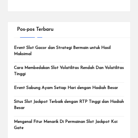
Pos-pos Terbaru
Event Slot Gacor dan Strategi Bermain untuk Hasil
Maksimal
Cara Membedakan Slot Volatilitas Rendah Dan Volatilitas
Tinggi
Event Sabung Ayam Setiap Hari dengan Hadiah Besar
Situs Slot Jackpot Terbaik dengan RTP Tinggi dan Hadiah
Besar
Mengenal Fitur Menarik Di Permainan Slot Jackpot Koi
Gate