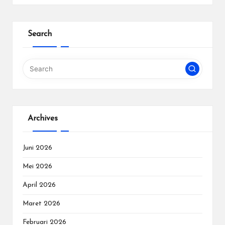
Search
Archives
Juni 2026
Mei 2026
April 2026
Maret 2026
Februari 2026